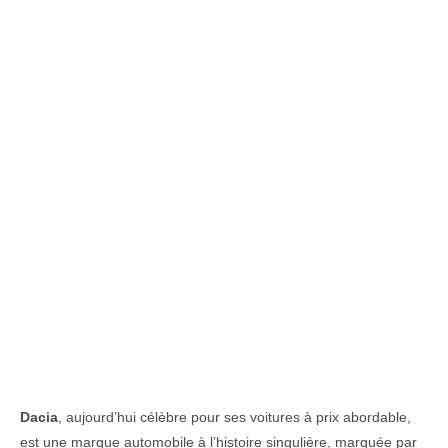
Dacia
,
aujourd’hui
célèbre
pour
ses
voitures
à
prix
abordable,
est
une
marque
automobile
à
l’histoire
singulière,
marquée
par