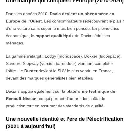
Une
marque
qui
conquiert
l’Europe (2010-2020)
Dans
les
années 2010,
Dacia
devient
un
phénomène
en
Europe
de
l’Ouest
.
Les
consommateurs
redécouvrent
le
plaisir
d’une
voiture
sans
superflu
mais
bien
pensée.
En
pleine
crise
économique,
le
rapport
qualité/
prix
de
Dacia
séduit
les
ménages.
La
gamme
s’élargit :
Lodgy (
monospace),
Dokker (
ludospace),
Sandero
Stepway (
version
baroudeur)
viennent
compléter
l’offre.
Le
Duster
devient
le
SUV
le
plus
vendu
en
France,
devant
des
marques
généralistes
bien
établies.
Dacia
s’appuie
également
sur
la
plateforme
technique
de
Renault-
Nissan
,
ce
qui
permet
d’amortir
les
coûts
de
production
tout
en
assurant
des
standards
de
qualité.
Une
nouvelle
identité
et
l’ère
de
l’électrification
(2021
à
aujourd’hui)