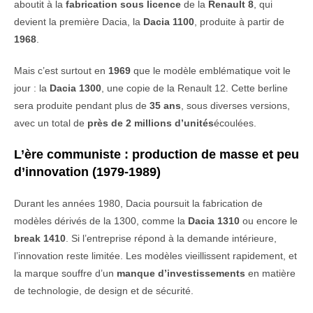
aboutit
à
la
fabrication
sous
licence
de
la
Renault 8
,
qui
devient
la
première
Dacia,
la
Dacia 1100
,
produite
à
partir
de
1968
.
Mais
c’est
surtout
en
1969
que
le
modèle
emblématique
voit
le
jour :
la
Dacia 1300
,
une
copie
de
la
Renault 12.
Cette
berline
sera
produite
pendant
plus
de
35
ans
,
sous
diverses
versions,
avec
un
total
de
près
de 2
millions
d’unités
écoulées.
L’ère
communiste :
production
de
masse
et
peu
d’innovation (1979-1989)
Durant
les
années 1980,
Dacia
poursuit
la
fabrication
de
modèles
dérivés
de
la 1300,
comme
la
Dacia 1310
ou
encore
le
break 1410
.
Si
l’entreprise
répond
à
la
demande
intérieure,
l’innovation
reste
limitée.
Les
modèles
vieillissent
rapidement,
et
la
marque
souffre
d’un
manque
d’investissements
en
matière
de
technologie,
de
design
et
de
sécurité.