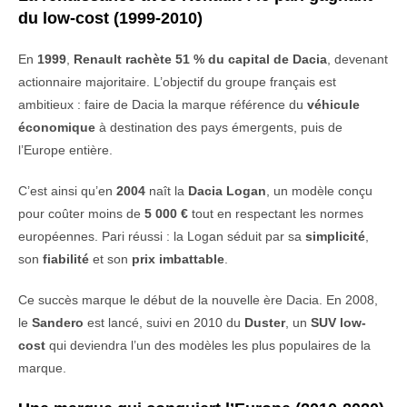
du
low-
cost (1999-2010)
En
1999
,
Renault
rachète 51 %
du
capital
de
Dacia
,
devenant
actionnaire
majoritaire.
L’objectif
du
groupe
français
est
ambitieux :
faire
de
Dacia
la
marque
référence
du
véhicule
économique
à
destination
des
pays
émergents,
puis
de
l’Europe
entière.
C’est
ainsi
qu’en
2004
naît
la
Dacia
Logan
,
un
modèle
conçu
pour
coûter
moins
de
5 000 €
tout
en
respectant
les
normes
européennes.
Pari
réussi :
la
Logan
séduit
par
sa
simplicité
,
son
fiabilité
et
son
prix
imbattable
.
Ce
succès
marque
le
début
de
la
nouvelle
ère
Dacia.
En 2008,
le
Sandero
est
lancé,
suivi
en 2010
du
Duster
,
un
SUV
low-
cost
qui
deviendra
l’un
des
modèles
les
plus
populaires
de
la
marque.