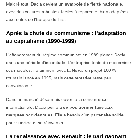
Malgré
tout,
Dacia
devient
un
symbole
de
fierté
nationale
,
avec
des
voitures
robustes,
faciles
à
réparer,
et
bien
adaptées
aux
routes
de
l’Europe
de
l’Est.
Après
la
chute
du
communisme :
l’adaptation
au
capitalisme (1990-1999)
L’effondrement
du
régime
communiste
en 1989
plonge
Dacia
dans
une
période
d’incertitude.
L’entreprise
tente
de
moderniser
ses
modèles,
notamment
avec
la
Nova
,
un
projet 100 %
roumain
lancé
en 1995,
mais
cette
tentative
reste
peu
convaincante.
Dans
un
marché
désormais
ouvert
à
la
concurrence
internationale,
Dacia
peine
à
se
positionner
face
aux
marques
occidentales
.
Elle
a
besoin
d’un
partenaire
solide
pour
survivre
et
se
réinventer.
La
renaissance
avec
Renault :
le
pari
gagnant