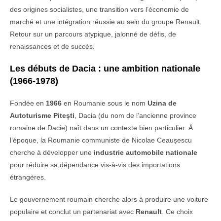
des
origines
socialistes,
une
transition
vers
l’économie
de
marché
et
une
intégration
réussie
au
sein
du
groupe
Renault.
Retour
sur
un
parcours
atypique,
jalonné
de
défis,
de
renaissances
et
de
succès.
Les
débuts
de
Dacia :
une
ambition
nationale
(1966-1978)
Fondée
en
1966
en
Roumanie
sous
le
nom
Uzina
de
Autoturisme
Pitești
,
Dacia (
du
nom
de
l’ancienne
province
romaine
de
Dacie)
naît
dans
un
contexte
bien
particulier.
À
l’époque,
la
Roumanie
communiste
de
Nicolae
Ceaușescu
cherche
à
développer
une
industrie
automobile
nationale
pour
réduire
sa
dépendance
vis-
à-
vis
des
importations
étrangères.
Le
gouvernement
roumain
cherche
alors
à
produire
une
voiture
populaire
et
conclut
un
partenariat
avec
Renault
.
Ce
choix