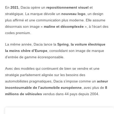
En
2021
,
Dacia
opère
un
repositionnement
visuel
et
stratégique.
La
marque
dévoile
un
nouveau
logo
,
un
design
plus
affirmé
et
une
communication
plus
moderne.
Elle
assume
désormais
son
image «
maline
et
décomplexée
»,
à
l’écart
des
codes
premium.
La
même
année,
Dacia
lance
la
Spring
,
la
voiture
électrique
la
moins
chère
d’Europe
,
consolidant
son
image
de
marque
d’entrée
de
gamme
écoresponsable.
Avec
des
modèles
qui
continuent
de
bien
se
vendre
et
une
stratégie
parfaitement
alignée
sur
les
besoins
des
automobilistes
pragmatiques,
Dacia
s’impose
comme
un
acteur
incontournable
de
l’automobile
européenne
,
avec
plus
de
8
millions
de
véhicules
vendus
dans 44
pays
depuis 2004.