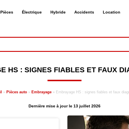
Pièces
Électrique
Hybride
Accidents
Location
 HS : SIGNES FIABLES ET FAUX D
l
»
Pièces auto
»
Embrayage
»
Embrayage HS : signes fiables et faux diag
Dernière mise à jour le 13 juillet 2026