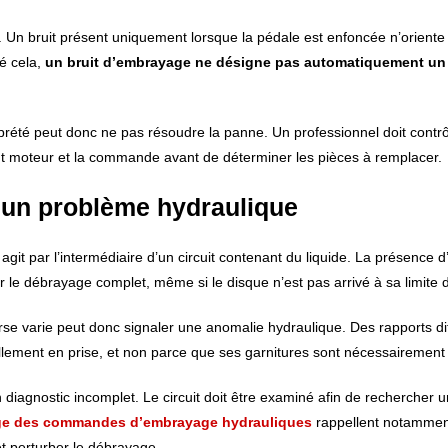
le. Un bruit présent uniquement lorsque la pédale est enfoncée n’oriente
é cela,
un bruit d’embrayage ne désigne pas automatiquement un
prété peut donc ne pas résoudre la panne. Un professionnel doit contrô
ant moteur et la commande avant de déterminer les pièces à remplacer.
 un problème hydraulique
t par l’intermédiaire d’un circuit contenant du liquide. La présence d’a
 le débrayage complet, même si le disque n’est pas arrivé à sa limite 
se varie peut donc signaler une anomalie hydraulique. Des rapports diff
lement en prise, et non parce que ses garnitures sont nécessairement
diagnostic incomplet. Le circuit doit être examiné afin de rechercher un
ge des commandes d’embrayage hydrauliques
rappellent notamment
et perturber le débrayage.