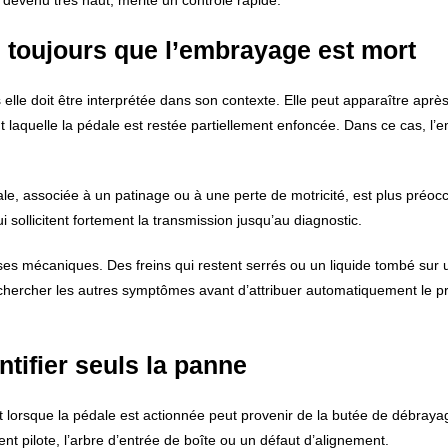
devenu très haut, mérite un contrôle rapide.
s toujours que l’embrayage est mort
lle doit être interprétée dans son contexte. Elle peut apparaître aprè
laquelle la pédale est restée partiellement enfoncée. Dans ce cas, l’
, associée à un patinage ou à une perte de motricité, est plus préocc
ui sollicitent fortement la transmission jusqu’au diagnostic.
es mécaniques. Des freins qui restent serrés ou un liquide tombé sur 
chercher les autres symptômes avant d’attribuer automatiquement le 
ntifier seuls la panne
t lorsque la pédale est actionnée peut provenir de la butée de débrayag
t pilote, l’arbre d’entrée de boîte ou un défaut d’alignement.