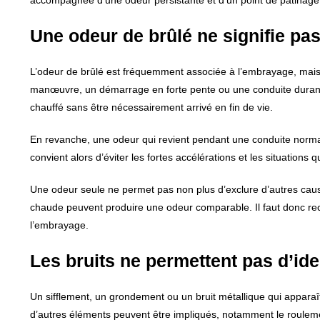
accompagnée d’une odeur persistante et d’un point de patinage 
Une odeur de brûlé ne signifie pa
L’odeur de brûlé est fréquemment associée à l’embrayage, mais e
manœuvre, un démarrage en forte pente ou une conduite durant 
chauffé sans être nécessairement arrivé en fin de vie.
En revanche, une odeur qui revient pendant une conduite normale
convient alors d’éviter les fortes accélérations et les situations q
Une odeur seule ne permet pas non plus d’exclure d’autres caus
chaude peuvent produire une odeur comparable. Il faut donc re
l’embrayage.
Les bruits ne permettent pas d’ide
Un sifflement, un grondement ou un bruit métallique qui apparaî
d’autres éléments peuvent être impliqués, notamment le roulemen