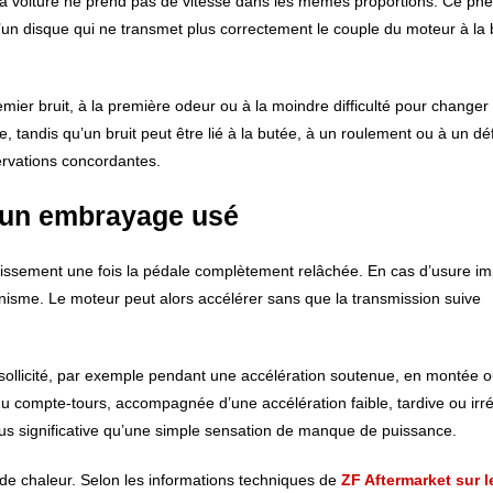
s la voiture ne prend pas de vitesse dans les mêmes proportions. Ce p
d’un disque qui ne transmet plus correctement le couple du moteur à la 
mier bruit, à la première odeur ou à la moindre difficulté pour changer
andis qu’un bruit peut être lié à la butée, à un roulement ou à un dé
ervations concordantes.
 d’un embrayage usé
issement une fois la pédale complètement relâchée. En cas d’usure imp
isme. Le moteur peut alors accélérer sans que la transmission suive
sollicité, par exemple pendant une accélération soutenue, en montée o
u compte-tours, accompagnée d’une accélération faible, tardive ou irr
us significative qu’une simple sensation de manque de puissance.
de chaleur. Selon les informations techniques de
ZF Aftermarket sur l