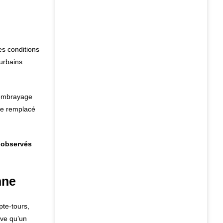
es conditions
urbains
l’embrayage
tre remplacé
 observés
nne
pte-tours,
ive qu’un