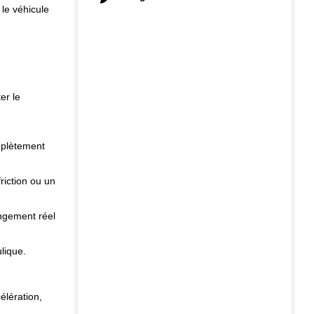
 le véhicule
er le
mplètement
riction ou un
angement réel
lique.
élération,