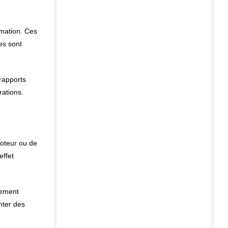
rmation. Ces
es sont
 rapports
rations.
moteur ou de
effet
tement
nter des