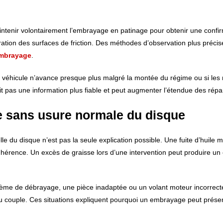
aintenir volontairement l’embrayage en patinage pour obtenir une confi
ration des surfaces de friction. Des méthodes d’observation plus précis
embrayage
.
 le véhicule n’avance presque plus malgré la montée du régime ou si les
rnit pas une information plus fiable et peut augmenter l’étendue des répa
e sans usure normale du disque
le du disque n’est pas la seule explication possible. Une fuite d’huile 
dhérence. Un excès de graisse lors d’une intervention peut produire un 
ème de débrayage, une pièce inadaptée ou un volant moteur incorrec
u couple. Ces situations expliquent pourquoi un embrayage peut prése