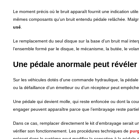
Le moment précis où le bruit apparaît fournit une indication uti
mêmes composants qu’un bruit entendu pédale relâchée. Malgr
usé
.
Le remplacement du seul disque sur la base d’un bruit mal inter
l’ensemble formé par le disque, le mécanisme, la butée, le vol
Une pédale anormale peut révéler
Sur les véhicules dotés d’une commande hydraulique, la pédale agi
ou la défaillance d’un émetteur ou d’un récepteur peut empêcher
Une pédale qui devient molle, qui reste enfoncée ou dont la cour
engager peuvent apparaître parce que l’embrayage reste partiel
Dans ce cas, remplacer directement le kit d’embrayage serait un 
vérifier son fonctionnement. Les procédures techniques de
pur
présent dans le système peut modifier la sensation à la pédale 