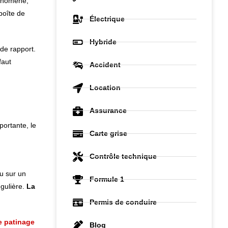
hénomène,
boîte de
Électrique
Hybride
 de rapport.
faut
Accident
Location
Assurance
ortante, le
Carte grise
Contrôle technique
u sur un
Formule 1
égulière.
La
Permis de conduire
e patinage
Blog