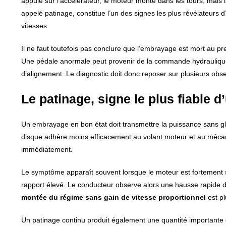
appuie sur l’accélérateur, le moteur monte dans les tours, mai
appelé patinage, constitue l’un des signes les plus révélateurs 
vitesses.
Il ne faut toutefois pas conclure que l’embrayage est mort au pre
Une pédale anormale peut provenir de la commande hydraulique, t
d’alignement. Le diagnostic doit donc reposer sur plusieurs obs
Le patinage, signe le plus fiable
Un embrayage en bon état doit transmettre la puissance sans gl
disque adhère moins efficacement au volant moteur et au mécan
immédiatement.
Le symptôme apparaît souvent lorsque le moteur est fortement 
rapport élevé. Le conducteur observe alors une hausse rapide d
montée du régime sans gain de vitesse proportionnel
est pl
Un patinage continu produit également une quantité importante 