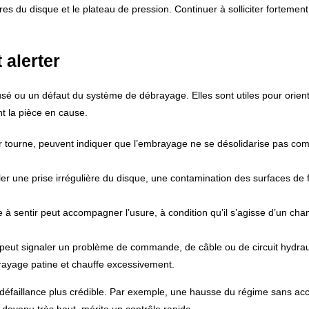
s du disque et le plateau de pression. Continuer à solliciter fortement
 alerter
 ou un défaut du système de débrayage. Elles sont utiles pour orient
nt la pièce en cause.
ur tourne, peuvent indiquer que l’embrayage ne se désolidarise pas co
 une prise irrégulière du disque, une contamination des surfaces de f
e à sentir peut accompagner l’usure, à condition qu’il s’agisse d’un ch
 peut signaler un problème de commande, de câble ou de circuit hydrau
rayage patine et chauffe excessivement.
 défaillance plus crédible. Par exemple, une hausse du régime sans acc