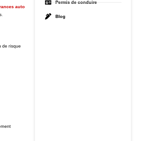
Permis de conduire
rances auto
s.
Blog
u de risque
lement