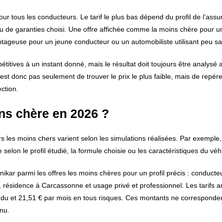
r tous les conducteurs. Le tarif le plus bas dépend du profil de l’assu
au de garanties choisi. Une offre affichée comme la moins chère pour 
geuse pour un jeune conducteur ou un automobiliste utilisant peu sa 
étitives à un instant donné, mais le résultat doit toujours être analysé 
est donc pas seulement de trouver le prix le plus faible, mais de repére
ection.
ins chère en 2026 ?
les moins chers varient selon les simulations réalisées. Par exemple,
elon le profil étudié, la formule choisie ou les caractéristiques du véh
kar parmi les offres les moins chères pour un profil précis : conducte
 résidence à Carcassonne et usage privé et professionnel. Les tarifs 
endu et 21,51 € par mois en tous risques. Ces montants ne corresponden
enu.