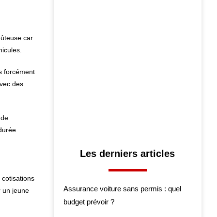
oûteuse car
hicules.
as forcément
avec des
 de
durée.
Les derniers articles
 cotisations
Assurance voiture sans permis : quel
r un jeune
budget prévoir ?