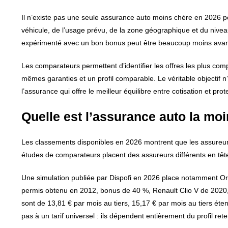
Il n’existe pas une seule assurance auto moins chère en 2026 pou
véhicule, de l’usage prévu, de la zone géographique et du nive
expérimenté avec un bon bonus peut être beaucoup moins avanta
Les comparateurs permettent d’identifier les offres les plus comp
mêmes garanties et un profil comparable. Le véritable objectif n’
l’assurance qui offre le meilleur équilibre entre cotisation et prot
Quelle est l’assurance auto la mo
Les classements disponibles en 2026 montrent que les assureurs 
études de comparateurs placent des assureurs différents en tête s
Une simulation publiée par Dispofi en 2026 place notamment Orni
permis obtenu en 2012, bonus de 40 %, Renault Clio V de 2020,
sont de 13,81 € par mois au tiers, 15,17 € par mois au tiers ét
pas à un tarif universel : ils dépendent entièrement du profil ret