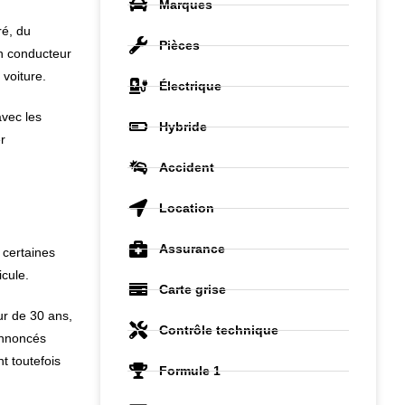
Marques
ré, du
Pièces
un conducteur
voiture.
Électrique
avec les
Hybride
r
Accident
Location
Assurance
 certaines
icule.
Carte grise
ur de 30 ans,
Contrôle technique
annoncés
t toutefois
Formule 1