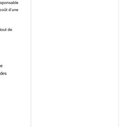
responsable
 coût d’une
tout de
ge
 des