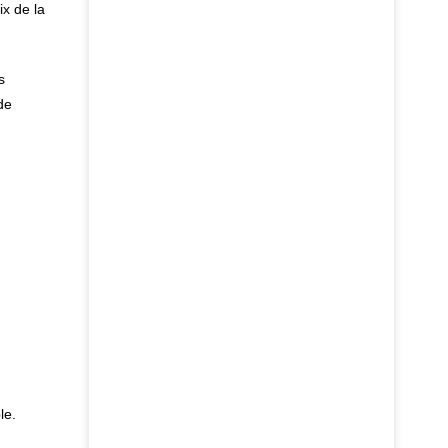
x de la
s
de
le.