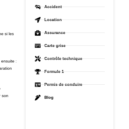
Accident
Location
Assurance
e si les
Carte grise
Contrôle technique
 ensuite :
aration
Formule 1
Permis de conduire
e
r son
Blog