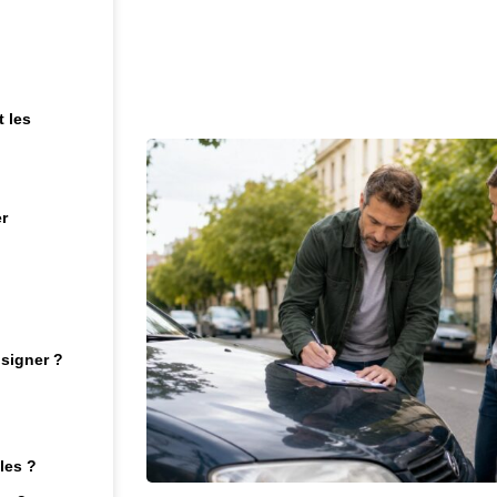
t les
er
 signer ?
les ?