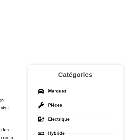
Catégories
Marques
on
Pièces
is il
Électrique
t les
Hybride
u recto.