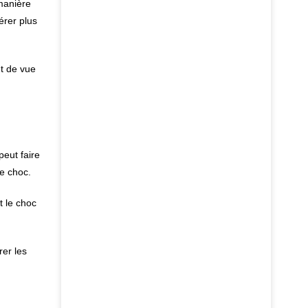
manière
érer plus
nt de vue
peut faire
de choc.
t le choc
rer les