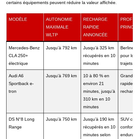
certains équipements peuvent réduire la valeur affichée.
MODÈLE
AUTONOMIE
RECHARGE
PROFIL
MAXIMALE
RAPIDE
PRINCIP
WLTP
ANNONCÉE
Mercedes-Benz
Jusqu’à 792 km
Jusqu’à 325 km
Berline ef
CLA 250+
récupérés en 10
pour lon
électrique
minutes
trajets
Audi A6
Jusqu’à 769 km
10 à 80 % en
Grande r
Sportback e-
environ 21
rapide à
tron
minutes, jusqu’à
recharge
310 km en 10
minutes
DS N°8 Long
Jusqu’à 750 km
Jusqu’à 190 km
SUV cou
Range
récupérés en 10
confortab
minutes selon
endurant