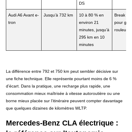
DS
Audi A6 Avant e-
Jusqu’à 732 km
10 à 80 % en
Break fam
tron
environ 21
pour gro
minutes, jusqu’à
rouleurs
295 km en 10
minutes
La différence entre 792 et 750 km peut sembler décisive sur
une fiche technique. Elle représente pourtant moins de 6 %
d’écart. Dans la pratique, une recharge plus rapide, une
consommation mieux maîtrisée à vitesse autoroutière ou une
borne mieux placée sur l’itinéraire peuvent compter davantage
que quelques dizaines de kilomètres WLTP.
Mercedes-Benz CLA électrique :