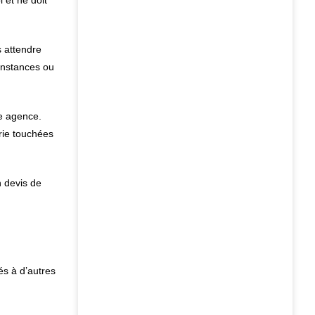
 et ne doit
s attendre
constances ou
ne agence.
erie touchées
n devis de
és à d’autres