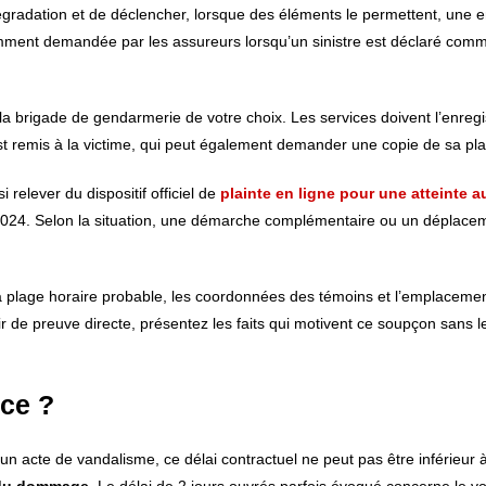
 dégradation et de déclencher, lorsque des éléments le permettent, une 
équemment demandée par les assureurs lorsqu’un sinistre est déclaré com
la brigade de gendarmerie de votre choix. Les services doivent l’enreg
st remis à la victime, qui peut également demander une copie de sa pla
 relever du dispositif officiel de
plainte en ligne pour une atteinte a
e 2024. Selon la situation, une démarche complémentaire ou un déplace
la plage horaire probable, les coordonnées des témoins et l’emplaceme
e preuve directe, présentez les faits qui motivent ce soupçon sans l
nce ?
r un acte de vandalisme, ce délai contractuel ne peut pas être inférieur 