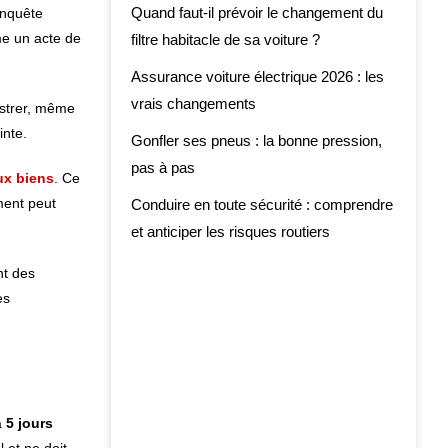
Quand faut-il prévoir le changement du
enquête
me un acte de
filtre habitacle de sa voiture ?
Assurance voiture électrique 2026 : les
vrais changements
istrer, même
inte.
Gonfler ses pneus : la bonne pression,
pas à pas
ux biens
. Ce
ment peut
Conduire en toute sécurité : comprendre
et anticiper les risques routiers
nt des
es
à
5 jours