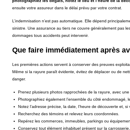
photographiez les dégâts, notez le lieu et l’heure de la dé
ensuite votre assureur dans le délai prévu par votre contrat.
L’indemnisation n’est pas automatique. Elle dépend principaleme
sinistre. Une assurance au tiers ne couvre généralement pas le
dommages tous accidents peut intervenir.
Que faire immédiatement après avo
Les premières actions servent à conserver des preuves exploitable
Même si la rayure paraît évidente, évitez de déplacer ou de n
danger.
Prenez plusieurs photos rapprochées de la rayure, avec une
Photographiez également l’ensemble du côté endommagé, le
Notez l’adresse précise, la date, l’heure de découverte et, si
Recherchez des témoins et relevez leurs coordonnées.
Repérez les commerces, immeubles, parkings ou équipement
Conservez tout élément inhabituel présent sur la carrosserie