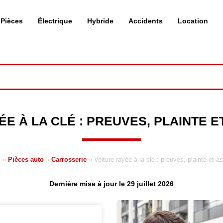
Pièces
Électrique
Hybride
Accidents
Location
ÉE À LA CLÉ : PREUVES, PLAINTE 
l
»
Pièces auto
»
Carrosserie
»
Voiture rayée à la clé : preuves, plainte et 
Dernière mise à jour le 29 juillet 2026