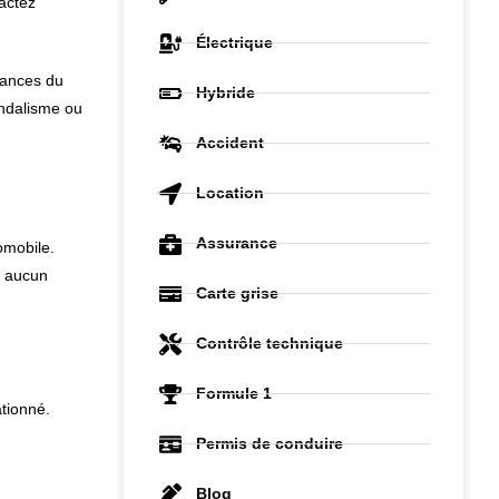
actez
Électrique
tances du
Hybride
andalisme ou
Accident
Location
Assurance
omobile.
e aucun
Carte grise
Contrôle technique
Formule 1
ationné.
Permis de conduire
Blog