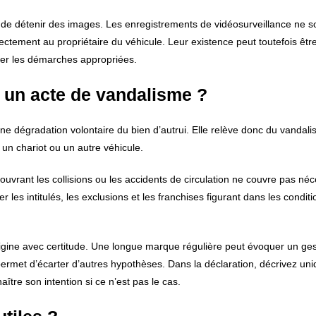
s de détenir des images. Les enregistrements de vidéosurveillance ne s
ctement au propriétaire du véhicule. Leur existence peut toutefois êtr
tuer les démarches appropriées.
le un acte de vandalisme ?
e dégradation volontaire du bien d’autrui. Elle relève donc du vandali
 un chariot ou un autre véhicule.
couvrant les collisions ou les accidents de circulation ne couvre pas n
 les intitulés, les exclusions et les franchises figurant dans les conditi
igine avec certitude. Une longue marque régulière peut évoquer un ge
permet d’écarter d’autres hypothèses. Dans la déclaration, décrivez u
ître son intention si ce n’est pas le cas.