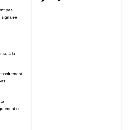
ont pas
e signalée
sme, à la
écessairement
ons
ste
niquement ce