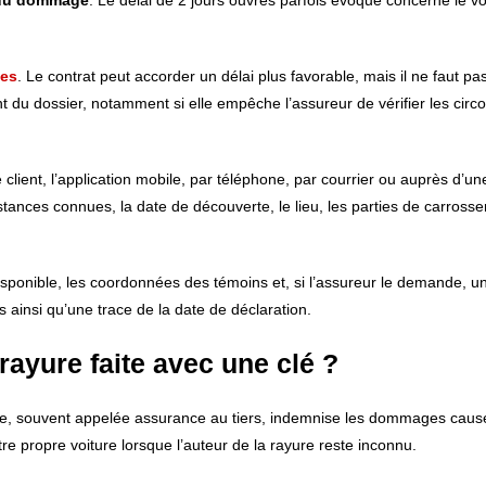
 du dommage
. Le délai de 2 jours ouvrés parfois évoqué concerne le vol
ces
. Le contrat peut accorder un délai plus favorable, mais il ne faut pa
nt du dossier, notamment si elle empêche l’assureur de vérifier les cir
client, l’application mobile, par téléphone, par courrier ou auprès d’u
nstances connues, la date de découverte, le lieu, les parties de carross
 disponible, les coordonnées des témoins et, si l’assureur le demande, u
ainsi qu’une trace de la date de déclaration.
rayure faite avec une clé ?
oire, souvent appelée assurance au tiers, indemnise les dommages caus
e propre voiture lorsque l’auteur de la rayure reste inconnu.