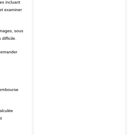
es incluant
 et examiner
ommages, sous
ifficile.
t demander
 rembourse
alculée
t