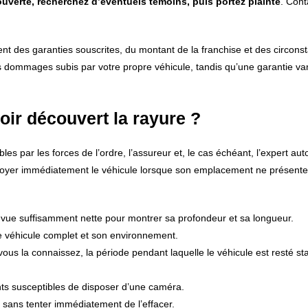
couverte, recherchez d’éventuels témoins, puis portez plainte
. Cont
nt des garanties souscrites, du montant de la franchise et des circons
s dommages subis par votre propre véhicule, tandis qu’une garantie v
ir découvert la rayure ?
s par les forces de l’ordre, l’assureur et, le cas échéant, l’expert aut
ettoyer immédiatement le véhicule lorsque son emplacement ne présent
 vue suffisamment nette pour montrer sa profondeur et sa longueur.
 véhicule complet et son environnement.
 vous la connaissez, la période pendant laquelle le véhicule est resté st
s susceptibles de disposer d’une caméra.
, sans tenter immédiatement de l’effacer.