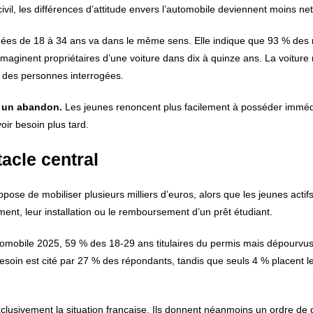
il, les différences d’attitude envers l’automobile deviennent moins net
es de 18 à 34 ans va dans le même sens. Elle indique que 93 % des
maginent propriétaires d’une voiture dans dix à quinze ans. La voiture 
 des personnes interrogées.
 un abandon.
Les jeunes renoncent plus facilement à posséder immé
oir besoin plus tard.
acle central
ose de mobiliser plusieurs milliers d’euros, alors que les jeunes actif
ment, leur installation ou le remboursement d’un prêt étudiant.
utomobile 2025, 59 % des 18-29 ans titulaires du permis mais dépourvus
besoin est cité par 27 % des répondants, tandis que seuls 4 % placent l
exclusivement la situation française. Ils donnent néanmoins un ordre de