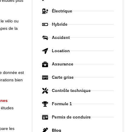
d’études plus
Électrique
 le vélo ou
Hybride
apes de la
Accident
Location
Assurance
te donnée est
Carte grise
érations bien
Contrôle technique
unes
Formule 1
s études
Permis de conduire
pare les
Blog