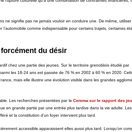
une rupture culturelle qu’à une combinaison de contraintes financières, 
ns ne signifie pas ne jamais vouloir en conduire une. De même, utiliser
r l’automobile comme indispensable pour certains trajets, certaines ét
s forcément du désir
ardif chez une partie des jeunes. Sur le territoire grenoblois étudié par
mis parmi les 18-24 ans est passée de 76 % en 2002 à 60 % en 2020. Cet
ance, mais elle illustre une évolution visible dans les grandes agglom
able. Les recherches présentées par le
Cerema sur le rapport des je
ue en grande partie par une entrée plus tardive dans la vie adulte. Le
ré et la constitution d’un foyer intervient plus tard.
ancièrement accessible apparaissent elles aussi plus tard. Lorsqu’on com