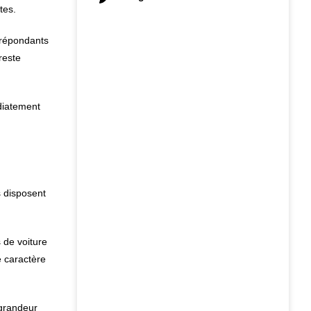
tes.
 répondants
reste
diatement
s disposent
 de voiture
e caractère
 grandeur