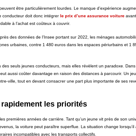
s peuvent être particulièrement lourdes. Le manque d’expérience augm
e conducteur doit donc intégrer
le prix d’une assurance voiture
avan
able à l’achat est coûteux à couvrir.
après des données de l’Insee portant sur 2022, les ménages automobili
nes urbaines, contre 1 480 euros dans les espaces périurbains et 1 8
es seuls jeunes conducteurs, mais elles révèlent un paradoxe. Dans 
on peut aussi coûter davantage en raison des distances à parcourir. Un je
ntre-ville, tout en devant consacrer une part plus importante de ses re
 rapidement les priorités
 les premières années de carrière. Tant qu’un jeune vit près de son univ
enus, la voiture peut paraître superflue. La situation change lorsqu’il
aires incompatibles avec les transports collectifs.