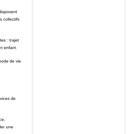
 disposent
 collectifs
s : trajet
un enfant.
 mode de vie
rvices de
ce,
éder une