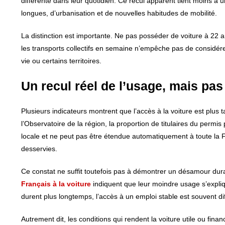
différente dans leur quotidien. Ce recul apparent tient moins à 
longues, d’urbanisation et de nouvelles habitudes de mobilité.
La distinction est importante. Ne pas posséder de voiture à 22 a
les transports collectifs en semaine n’empêche pas de considére
vie ou certains territoires.
Un recul réel de l’usage, mais pa
Plusieurs indicateurs montrent que l’accès à la voiture est plus t
l’Observatoire de la région, la proportion de titulaires du per
locale et ne peut pas être étendue automatiquement à toute la Fr
desservies.
Ce constat ne suffit toutefois pas à démontrer un désamour dur
Français à la voiture
indiquent que leur moindre usage s’expliq
durent plus longtemps, l’accès à un emploi stable est souvent diffé
Autrement dit, les conditions qui rendent la voiture utile ou fin