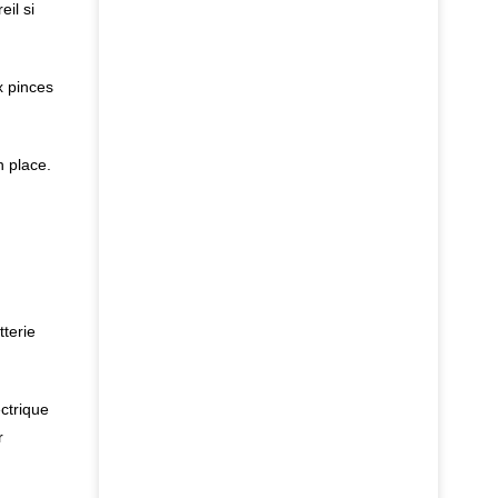
il si
x pinces
n place.
tterie
ectrique
r