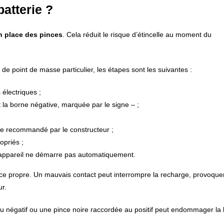
atterie ?
n place des pinces
. Cela réduit le risque d’étincelle au moment du
de point de masse particulier, les étapes sont les suivantes :
 électriques ;
t la borne négative, marquée par le signe – ;
sse recommandé par le constructeur ;
opriés ;
l’appareil ne démarre pas automatiquement.
ice propre. Un mauvais contact peut interrompre la recharge, provoque
ur.
 au négatif ou une pince noire raccordée au positif peut endommager la b