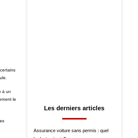
certains
ule.
e à un
ement le
Les derniers articles
les
Assurance voiture sans permis : quel