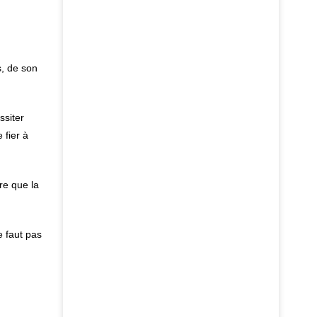
s, de son
ssiter
 fier à
re que la
 faut pas