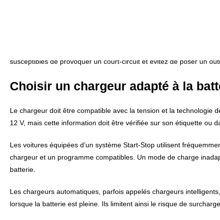
La recharge d’une batterie au plomb peut produire de l’hydrogène, u
ventilé, loin d’une flamme, d’une cigarette, d’une étincelle ou d’u
prévention de l’
INRS sur les batteries au plomb
rappellent l’impor
Avant toute intervention, le moteur doit être arrêté, le contact cou
susceptibles de provoquer un court-circuit et évitez de poser un outi
Choisir un chargeur adapté à la batt
Le chargeur doit être compatible avec la tension et la technologie de l
12 V, mais cette information doit être vérifiée sur son étiquette ou 
Les voitures équipées d’un système Start-Stop utilisent fréquemmen
chargeur et un programme compatibles. Un mode de charge inadapt
batterie.
Les chargeurs automatiques, parfois appelés chargeurs intelligents
lorsque la batterie est pleine. Ils limitent ainsi le risque de surcha