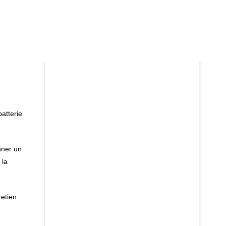
droit
ons de
Permis de conduire
Blog
liques
batterie
nner un
 la
retien