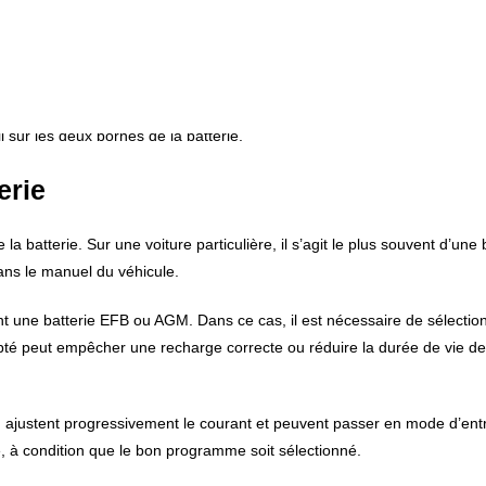
n gaz très inflammable. L’opération doit donc être réalisée dans un en
n appareil susceptible de provoquer un arc électrique. Les recommandati
tance de la ventilation et de la maîtrise des sources d’inflammation.
pé et les consommateurs électriques désactivés. Retirez les bijoux métal
l sur les deux bornes de la batterie.
erie
a batterie. Sur une voiture particulière, il s’agit le plus souvent d’une 
dans le manuel du véhicule.
t une batterie EFB ou AGM. Dans ce cas, il est nécessaire de sélectio
é peut empêcher une recharge correcte ou réduire la durée de vie de
, ajustent progressivement le courant et peuvent passer en mode d’ent
rge, à condition que le bon programme soit sélectionné.