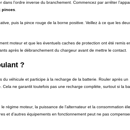
der dans l’ordre inverse du branchement. Commencez par arrêter l’appare
x pinces
.
tive, puis la pince rouge de la borne positive. Veillez à ce que les deu
iment moteur et que les éventuels caches de protection ont été remis e
tants après le débranchement du chargeur avant de mettre le contact.
oulant ?
 du véhicule et participe à la recharge de la batterie. Rouler après un
 Cela ne garantit toutefois pas une recharge complète, surtout si la ba
e, le régime moteur, la puissance de l’alternateur et la consommation él
phares et d’autres équipements en fonctionnement peut ne pas compense