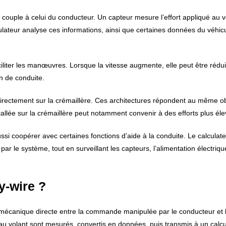
n couple à celui du conducteur. Un capteur mesure l’effort appliqué au v
ulateur analyse ces informations, ainsi que certaines données du véhicu
ciliter les manœuvres. Lorsque la vitesse augmente, elle peut être rédu
on de conduite.
directement sur la crémaillère. Ces architectures répondent au même ob
stallée sur la crémaillère peut notamment convenir à des efforts plus éle
ssi coopérer avec certaines fonctions d’aide à la conduite. Le calculat
r le système, tout en surveillant les capteurs, l’alimentation électriqu
y-wire ?
son mécanique directe entre la commande manipulée par le conducteur et 
au volant sont mesurés, convertis en données, puis transmis à un calcu