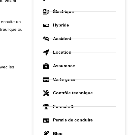
au volant
Électrique
 ensuite un
Hybride
draulique ou
Accident
Location
Assurance
avec les
Carte grise
Contrôle technique
Formule 1
Permis de conduire
Blog