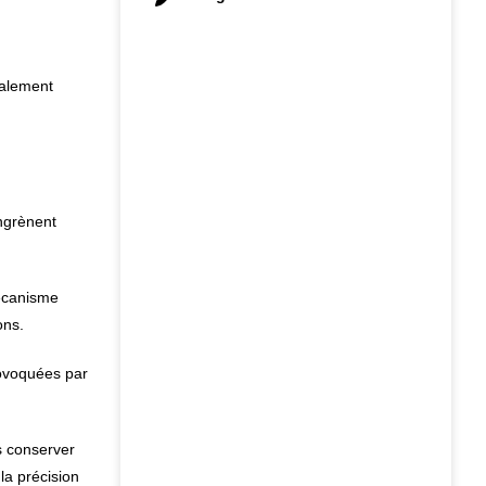
ralement
engrènent
mécanisme
ons.
provoquées par
s conserver
la précision