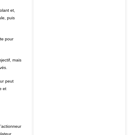
olant et,
le, puis
ite pour
jectif, mais
vés.
eur peut
e et
l’actionneur
lateur.