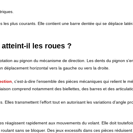
triques.
 les plus courants. Elle contient une barre dentée qui se déplace laté
teint-il les roues ?
 rotation au pignon du mécanisme de direction. Les dents du pignon s’
 un déplacement horizontal vers la gauche ou vers la droite.
ection
, c’est-à-dire l’ensemble des pièces mécaniques qui relient le 
 liaison comprend notamment des biellettes, des barres et des articulati
s. Elles transmettent l’effort tout en autorisant les variations d’angle 
ues réagissent rapidement aux mouvements du volant. Elle doit toutefoi
 roulant sans se bloquer. Des jeux excessifs dans ces pièces réduisent 