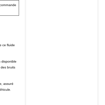
la commande
e ce fluide
 disponible
 des bruits
pe, assuré
éhicule.