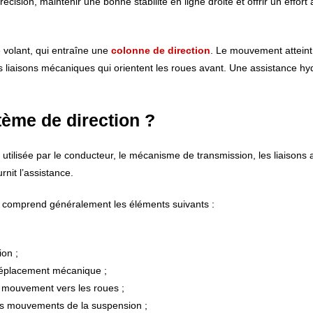
écision, maintenir une bonne stabilité en ligne droite et offrir un effort 
le volant, qui entraîne une
colonne de direction
. Le mouvement atteint
 liaisons mécaniques qui orientent les roues avant. Une assistance hy
ème de direction ?
tilisée par le conducteur, le mécanisme de transmission, les liaisons 
rnit l’assistance.
e comprend généralement les éléments suivants :
ion ;
n déplacement mécanique ;
le mouvement vers les roues ;
 les mouvements de la suspension ;