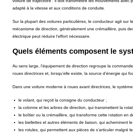
voiture de trajectoire : il doit transmettre les mouvements avec pr
adapté à la vitesse et aux conditions de conduite.
Sur la plupart des voitures particulières, le conducteur agit sur 
mécanisme de direction, généralement une crémaillère, puis des
électrique peut réduire l’effort nécessaire.
Quels éléments composent le syst
Au sens large, l’équipement de direction regroupe la commande u
roues directrices et, lorsqu’elle existe, la source d’énergie qui fou
Dans une voiture moderne à roues avant directrices, le systèm
le volant, qui reçoit la consigne du conducteur ;
la colonne et les arbres de direction, qui transmettent la rotat
le boîtier ou la crémaillère, qui transforme cette rotation e
les biellettes et autres éléments de liaison, qui acheminent 
les rotules, qui permettent aux pièces de s’articuler malgré