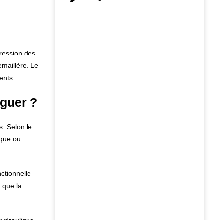
pression des
émaillère. Le
ents.
nguer ?
. Selon le
ique ou
nctionnelle
s que la