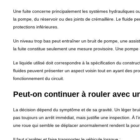
Une fuite concerne principalement les systèmes hydrauliques ou 
la pompe, du réservoir ou des joints de crémaillère. Le fluide pe
protections inférieures.
Un niveau trop bas peut entraîner un bruit de pompe, une assistan
la fuite constitue seulement une mesure provisoire. Une pompe 
Le liquide utilisé doit correspondre à la spécification du constru
fluides peuvent présenter un aspect voisin tout en ayant des pro
fonctionnement du circuit.
Peut-on continuer à rouler avec un
La décision dépend du symptôme et de sa gravité. Un léger bruit
pas toujours un arrêt immédiat, mais justifie une inspection. À l
une roue qui semble se déplacer anormalement rendent la poursu
Il faut s’arrêter et faire transporter le véhicule lorsque :