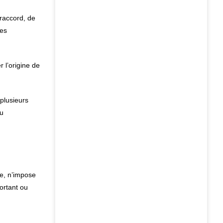
 raccord, de
les
 l’origine de
 plusieurs
au
re, n’impose
portant ou