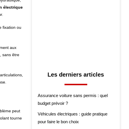
hydraulique,
n électrique
r.
 fixation ou
ément aux
, sans être
Les derniers articles
rticulations,
use.
Assurance voiture sans permis : quel
budget prévoir ?
oblème peut
Véhicules électriques : guide pratique
volant tourne
pour faire le bon choix