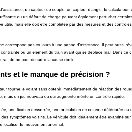
d’assistance, un capteur de couple, un capteur d’angle, le calculateur, 
insuffisante ou un défaut de charge peuvent également perturber certai
pe utile, mais elle doit être complétée par des mesures et des contrôles
t ne correspond pas toujours à une panne d’assistance. Il peut aussi ré
contrainte ou un élément du train avant qui se déplace mal. Dans ce c
rait de ne pas résoudre la cause réelle.
ents et le manque de précision ?
teur tourne le volant sans obtenir immédiatement de réaction des roues
le, mais un jeu nouveau ou qui augmente mérite un contrôle rapide.
ée, une fixation desserrée, une articulation de colonne détériorée ou
 des symptômes voisins. Le véhicule doit idéalement être examiné sur 
 de localiser le mouvement anormal.