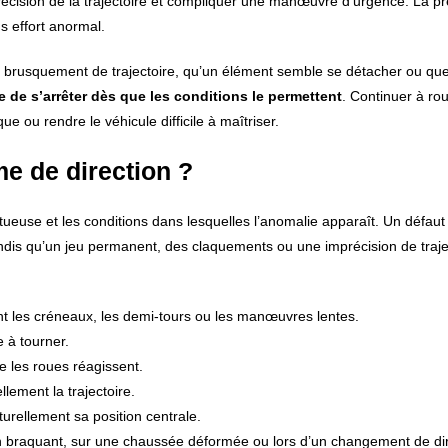
précision de la trajectoire et compliquer une manœuvre d’urgence. La p
ns effort anormal.
e brusquement de trajectoire, qu’un élément semble se détacher ou que 
le de s’arrêter dès que les conditions le permettent
. Continuer à rou
 ou rendre le véhicule difficile à maîtriser.
e de direction ?
ctueuse et les conditions dans lesquelles l’anomalie apparaît. Un défau
tandis qu’un jeu permanent, des claquements ou une imprécision de traje
nt les créneaux, les demi-tours ou les manœuvres lentes.
le à tourner.
ue les roues réagissent.
llement la trajectoire.
turellement sa position centrale.
n braquant, sur une chaussée déformée ou lors d’un changement de dir