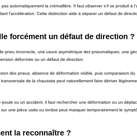
 automatiquement la crémaillère. Il faut observer s’il se produit à l’a
t l’accélération. Cette distinction aide à séparer un défaut de directi
elle forcément un défaut de direction ?
 de pneu incorrecte, une usure asymétrique des pneumatiques, une gé
pension déformée ou un défaut de direction.
ession des pneus, absence de déformation visible, puis comparaison du
transversale de la chaussée peut naturellement faire dériver légèreme
-de-poule ou un accident, il faut rechercher une déformation ou un dépl
sé sur une pièce usée ou tordue peut masquer temporairement le symp
ent la reconnaître ?