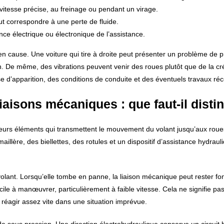
 vitesse précise, au freinage ou pendant un virage.
eut correspondre à une perte de fluide.
ance électrique ou électronique de l’assistance.
e en cause. Une voiture qui tire à droite peut présenter un problème de 
. De même, des vibrations peuvent venir des roues plutôt que de la cr
e d’apparition, des conditions de conduite et des éventuels travaux réc
liaisons mécaniques : que faut-il disti
eurs éléments qui transmettent le mouvement du volant jusqu’aux roues
illère, des biellettes, des rotules et un dispositif d’assistance hydraul
 volant. Lorsqu’elle tombe en panne, la liaison mécanique peut rester fo
cile à manœuvrer, particulièrement à faible vitesse. Cela ne signifie pa
e réagir assez vite dans une situation imprévue.