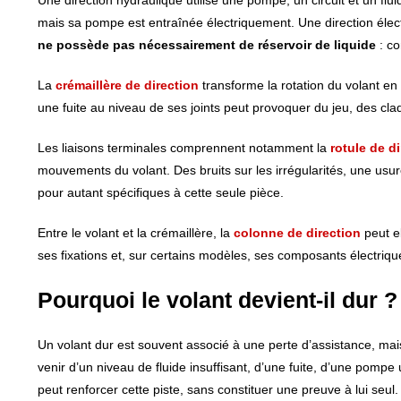
Une direction hydraulique utilise une pompe, un circuit et un flu
mais sa pompe est entraînée électriquement. Une direction élec
ne possède pas nécessairement de réservoir de liquide
: co
La
crémaillère de direction
transforme la rotation du volant en
une fuite au niveau de ses joints peut provoquer du jeu, des cla
Les liaisons terminales comprennent notamment la
rotule de d
mouvements du volant. Des bruits sur les irrégularités, une usu
pour autant spécifiques à cette seule pièce.
Entre le volant et la crémaillère, la
colonne de direction
peut el
ses fixations et, sur certains modèles, ses composants électriq
Pourquoi le volant devient-il dur ?
Un volant dur est souvent associé à une perte d’assistance, mai
venir d’un niveau de fluide insuffisant, d’une fuite, d’une pomp
peut renforcer cette piste, sans constituer une preuve à lui seul.