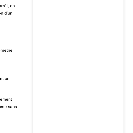
rrêt, en
on d’un
ométrie
nt un
acement
tôme sans