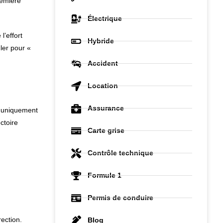
remière
Électrique
l’effort
Hybride
ler pour «
Accident
Location
Assurance
t uniquement
ctoire
Carte grise
Contrôle technique
Formule 1
Permis de conduire
ection.
Blog