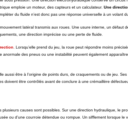
ide sous pression. Une direction électrohydraulique conserve un circuit 
trique emploie un moteur, des capteurs et un calculateur.
Une directio
mpléter du fluide n’est donc pas une réponse universelle à un volant du
 mouvement latéral transmis aux roues. Une usure interne, un défaut de
quements, une direction imprécise ou une perte de fluide.
irection
. Lorsqu’elle prend du jeu, la roue peut répondre moins précis
re anormale des pneus ou une instabilité peuvent également apparaître
le aussi être à l’origine de points durs, de craquements ou de jeu. Ses a
ues doivent être contrôlés avant de conclure à une crémaillère défectue
s plusieurs causes sont possibles. Sur une direction hydraulique, le pr
e usée ou d’une courroie détendue ou rompue. Un sifflement lorsque le 