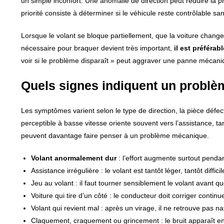
un simple inconfort. Une anomalie de direction peut réduire la 
priorité consiste à déterminer si le véhicule reste contrôlable sa
Lorsque le volant se bloque partiellement, que la voiture chang
nécessaire pour braquer devient très important,
il est préférab
voir si le problème disparaît » peut aggraver une panne mécanique
Quels signes indiquent un problèm
Les symptômes varient selon le type de direction, la pièce défe
perceptible à basse vitesse oriente souvent vers l’assistance, 
peuvent davantage faire penser à un problème mécanique.
Volant anormalement dur
: l’effort augmente surtout penda
Assistance irrégulière : le volant est tantôt léger, tantôt diffici
Jeu au volant : il faut tourner sensiblement le volant avant q
Voiture qui tire d’un côté : le conducteur doit corriger continue
Volant qui revient mal : après un virage, il ne retrouve pas na
Claquement, craquement ou grincement : le bruit apparaît e