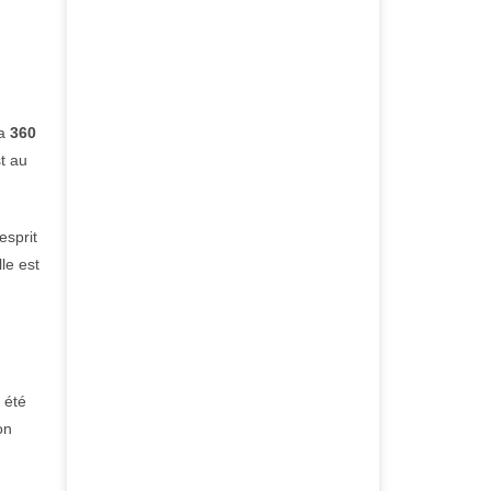
La
360
t au
esprit
le est
 été
on