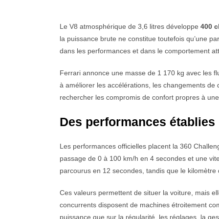
Le V8 atmosphérique de 3,6 litres développe
400 c
la puissance brute ne constitue toutefois qu’une pa
dans les performances et dans le comportement atte
Ferrari annonce une masse de 1 170 kg avec les flu
à améliorer les accélérations, les changements de dir
rechercher les compromis de confort propres à une 
Des performances établies p
Les performances officielles placent la 360 Challe
passage de 0 à 100 km/h en 4 secondes et une vit
parcourus en 12 secondes, tandis que le kilomètr
Ces valeurs permettent de situer la voiture, mais 
concurrents disposent de machines étroitement com
puissance que sur la régularité, les réglages, la ges