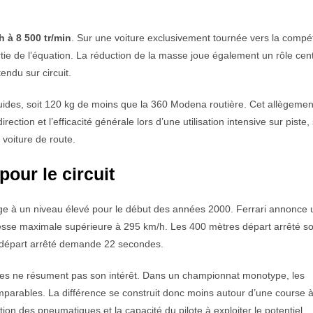
h à 8 500 tr/min
. Sur une voiture exclusivement tournée vers la compét
rtie de l’équation. La réduction de la masse joue également un rôle cent
ndu sur circuit.
ides, soit 120 kg de moins que la 360 Modena routière. Cet allègemen
ection et l’efficacité générale lors d’une utilisation intensive sur piste,
voiture de route.
our le circuit
nge à un niveau élevé pour le début des années 2000. Ferrari annonce 
esse maximale supérieure à 295 km/h. Les 400 mètres départ arrêté so
e départ arrêté demande 22 secondes.
elles ne résument pas son intérêt. Dans un championnat monotype, les
parables. La différence se construit donc moins autour d’une course à
tion des pneumatiques et la capacité du pilote à exploiter le potentiel