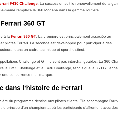
errari F430 Challenge
. La succession suit le renouvellement de la g
t elle-même remplacé la 360 Modena dans la gamme routière.
 Ferrari 360 GT
ée à la
Ferrari 360 GT
. La première est principalement associée au
t pilotes Ferrari. La seconde est développée pour participer à des
cteurs, dans un cadre technique et sportif distinct.
s appellations Challenge et GT ne sont pas interchangeables. La 360 Ch
re la F355 Challenge et la F430 Challenge, tandis que la 360 GT appar
er une concurrence multimarque.
 dans l’histoire de Ferrari
ière du programme destiné aux pilotes clients. Elle accompagne l’arri
nt le principe d’un championnat où les participants s’affrontent avec des