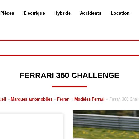
Pièces
Électrique
Hybride
Accidents
Location
FERRARI 360 CHALLENGE
eil
»
Marques automobiles
»
Ferrari
»
Modèles Ferrari
»
Ferrari 360 Chal