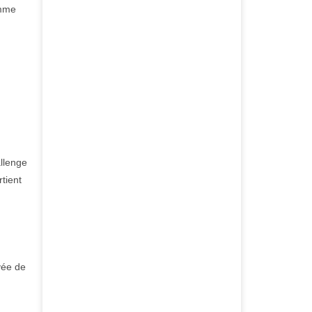
amme
allenge
tient
vée de