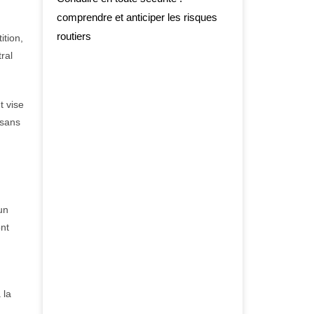
comprendre et anticiper les risques
routiers
ition,
ral
t vise
 sans
un
nt
 la