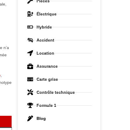
Pièces
ale,
Électrique
Hybride
Accident
le n’a
Location
inée
Assurance
e
,
Carte grise
notype
Contrôle technique
Formule 1
Blog