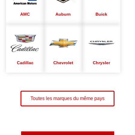
AMC
Auburn
Buick
Cadillac
Chevrolet
Chrysler
Toutes les marques du même pays