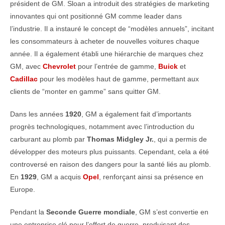
président de GM. Sloan a introduit des stratégies de marketing
innovantes qui ont positionné GM comme leader dans
l’industrie. Il a instauré le concept de “modèles annuels”, incitant
les consommateurs à acheter de nouvelles voitures chaque
année. Il a également établi une hiérarchie de marques chez
GM, avec
Chevrolet
pour l’entrée de gamme,
Buick
et
Cadillac
pour les modèles haut de gamme, permettant aux
clients de “monter en gamme” sans quitter GM.
Dans les années
1920
, GM a également fait d’importants
progrès technologiques, notamment avec l’introduction du
carburant au plomb par
Thomas Midgley Jr.
, qui a permis de
développer des moteurs plus puissants. Cependant, cela a été
controversé en raison des dangers pour la santé liés au plomb.
En
1929
, GM a acquis
Opel
, renforçant ainsi sa présence en
Europe.
Pendant la
Seconde Guerre mondiale
, GM s’est convertie en
une entreprise clé pour l’effort de guerre, produisant des