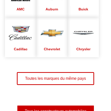
AMC
Auburn
Buick
Cadillac
Chevrolet
Chrysler
Toutes les marques du même pays