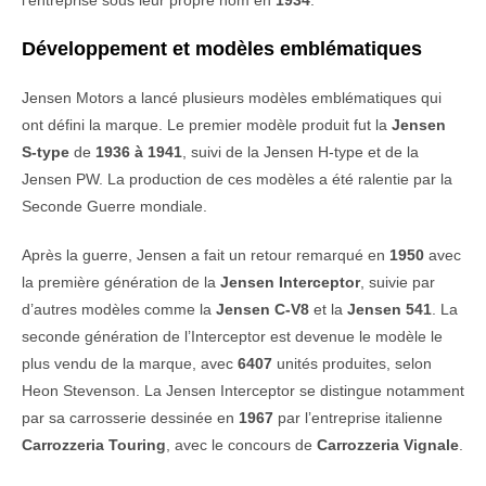
l’entreprise sous leur propre nom en
1934
.
Développement et modèles emblématiques
Jensen Motors a lancé plusieurs modèles emblématiques qui
ont défini la marque. Le premier modèle produit fut la
Jensen
S-type
de
1936 à 1941
, suivi de la Jensen H-type et de la
Jensen PW. La production de ces modèles a été ralentie par la
Seconde Guerre mondiale.
Après la guerre, Jensen a fait un retour remarqué en
1950
avec
la première génération de la
Jensen Interceptor
, suivie par
d’autres modèles comme la
Jensen C-V8
et la
Jensen 541
. La
seconde génération de l’Interceptor est devenue le modèle le
plus vendu de la marque, avec
6407
unités produites, selon
Heon Stevenson. La Jensen Interceptor se distingue notamment
par sa carrosserie dessinée en
1967
par l’entreprise italienne
Carrozzeria Touring
, avec le concours de
Carrozzeria Vignale
.