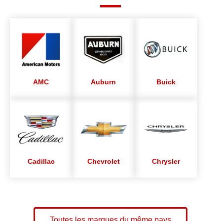
AMC
Auburn
Buick
Cadillac
Chevrolet
Chrysler
Toutes les marques du même pays