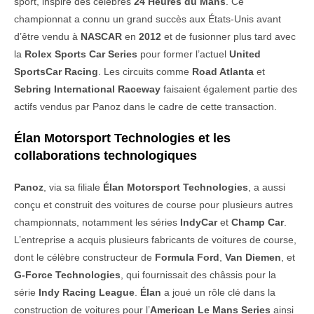
sport, inspiré des célèbres
24 Heures du Mans
. Ce
championnat a connu un grand succès aux États-Unis avant
d’être vendu à
NASCAR
en
2012
et de fusionner plus tard avec
la
Rolex Sports Car Series
pour former l’actuel
United
SportsCar Racing
. Les circuits comme
Road Atlanta
et
Sebring International Raceway
faisaient également partie des
actifs vendus par Panoz dans le cadre de cette transaction.
Élan Motorsport Technologies et les
collaborations technologiques
Panoz
, via sa filiale
Élan Motorsport Technologies
, a aussi
conçu et construit des voitures de course pour plusieurs autres
championnats, notamment les séries
IndyCar
et
Champ Car
.
L’entreprise a acquis plusieurs fabricants de voitures de course,
dont le célèbre constructeur de
Formula Ford
,
Van Diemen
, et
G-Force Technologies
, qui fournissait des châssis pour la
série
Indy Racing League
.
Élan
a joué un rôle clé dans la
construction de voitures pour l’
American Le Mans Series
ainsi