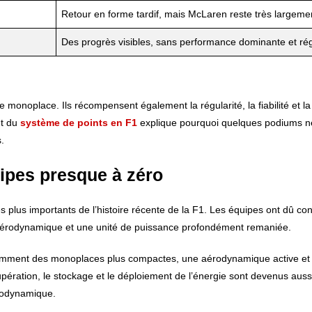
Retour en forme tardif, mais McLaren reste très largeme
Des progrès visibles, sans performance dominante et rég
monoplace. Ils récompensent également la régularité, la fiabilité et la
nt du
système de points en F1
explique pourquoi quelques podiums ne
.
uipes presque à zéro
plus importants de l’histoire récente de la F1. Les équipes ont dû co
 aérodynamique et une unité de puissance profondément remaniée.
amment des monoplaces plus compactes, une aérodynamique active et 
upération, le stockage et le déploiement de l’énergie sont devenus auss
érodynamique.