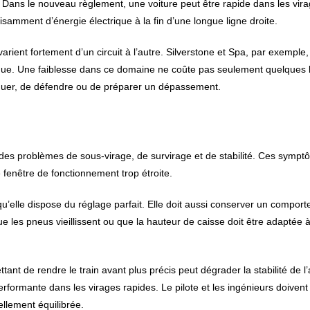
gie. Dans le nouveau règlement, une voiture peut être rapide dans les vir
isamment d’énergie électrique à la fin d’une longue ligne droite.
ent fortement d’un circuit à l’autre. Silverstone et Spa, par exemple, s
que. Une faiblesse dans ce domaine ne coûte pas seulement quelques 
ttaquer, de défendre ou de préparer un dépassement.
des problèmes de sous-virage, de survirage et de stabilité. Ces symp
 fenêtre de fonctionnement trop étroite.
’elle dispose du réglage parfait. Elle doit aussi conserver un compor
e les pneus vieillissent ou que la hauteur de caisse doit être adaptée à
ant de rendre le train avant plus précis peut dégrader la stabilité de l’
erformante dans les virages rapides. Le pilote et les ingénieurs doivent 
llement équilibrée.