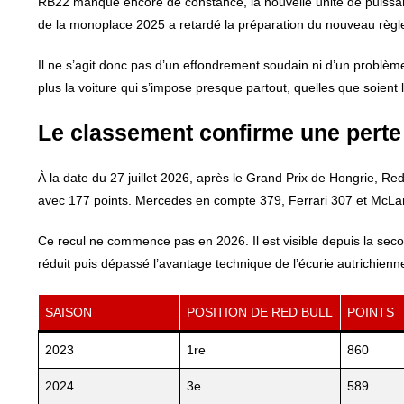
RB22 manque encore de constance, la nouvelle unité de puissance 
de la monoplace 2025 a retardé la préparation du nouveau règ
Il ne s’agit donc pas d’un effondrement soudain ni d’un problè
plus la voiture qui s’impose presque partout, quelles que soient le
Le classement confirme une perte
À la date du 27 juillet 2026, après le Grand Prix de Hongrie, R
avec 177 points. Mercedes en compte 379, Ferrari 307 et McLaren
Ce recul ne commence pas en 2026. Il est visible depuis la sec
réduit puis dépassé l’avantage technique de l’écurie autrichi
SAISON
POSITION DE RED BULL
POINTS
2023
1re
860
2024
3e
589