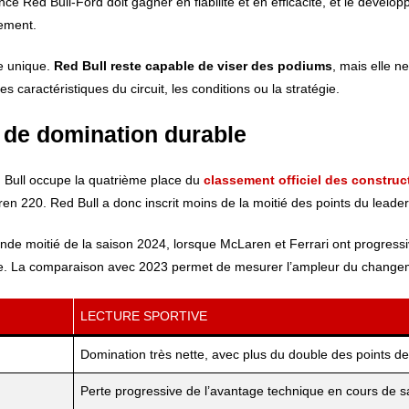
Red Bull-Ford doit gagner en fiabilité et en efficacité, et le dévelop
lement.
me unique.
Red Bull reste capable de viser des podiums
, mais elle n
s caractéristiques du circuit, les conditions ou la stratégie.
 de domination durable
ed Bull occupe la quatrième place du
classement officiel des construc
 220. Red Bull a donc inscrit moins de la moitié des points du leader
onde moitié de la saison 2024, lorsque McLaren et Ferrari ont progres
enne. La comparaison avec 2023 permet de mesurer l’ampleur du change
LECTURE SPORTIVE
Domination très nette, avec plus du double des points 
Perte progressive de l’avantage technique en cours de s