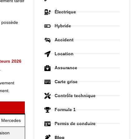
pement tardif
Électrique
e possède
Hybride
Accident
Location
teurs 2026
Assurance
.
Carte grise
sivement
ment.
Contrôle technique
Formule 1
de Mercedes
Permis de conduire
aison
Blog