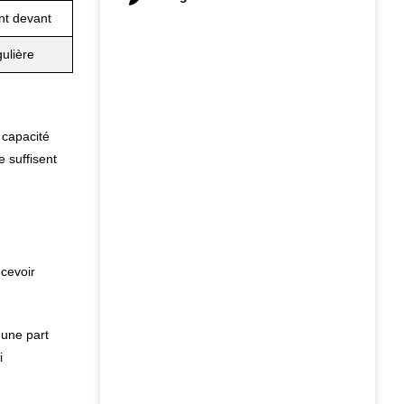
nt devant
ulière
 capacité
 suffisent
ncevoir
une part
i