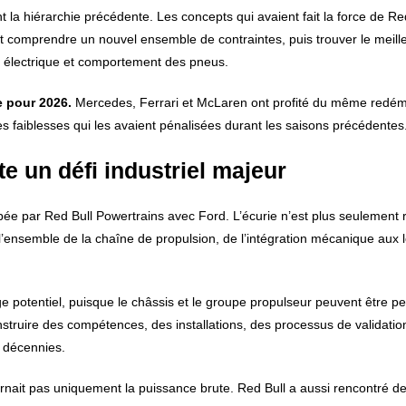
 hiérarchie précédente. Les concepts qui avaient fait la force de Red
it comprendre un nouvel ensemble de contraintes, puis trouver le meill
 électrique et comportement des pneus.
e pour 2026.
Mercedes, Ferrari et McLaren ont profité du même redé
les faiblesses qui les avaient pénalisées durant les saisons précédentes
e un défi industriel majeur
pée par Red Bull Powertrains avec Ford. L’écurie n’est plus seulement
l’ensemble de la chaîne de propulsion, de l’intégration mécanique aux l
e potentiel, puisque le châssis et le groupe propulseur peuvent être p
nstruire des compétences, des installations, des processus de validatio
 décennies.
ait pas uniquement la puissance brute. Red Bull a aussi rencontré des