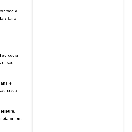
vantage à
ors faire
l au cours
s et ses
dans le
ssources à
eilleure,
u, notamment