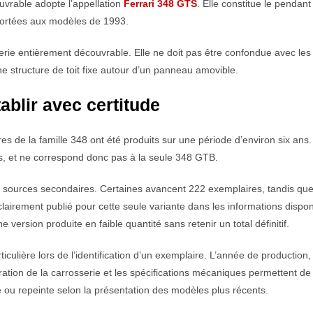
vrable adopte l’appellation
Ferrari 348 GTS
. Elle constitue le pendant 
portées aux modèles de 1993.
erie entièrement découvrable. Elle ne doit pas être confondue avec les
e structure de toit fixe autour d’un panneau amovible.
tablir avec certitude
s de la famille 348 ont été produits sur une période d’environ six ans
ons, et ne correspond donc pas à la seule 348 GTB.
 sources secondaires. Certaines avancent 222 exemplaires, tandis qu
 clairement publié pour cette seule variante dans les informations dispon
version produite en faible quantité sans retenir un total définitif.
ticulière lors de l’identification d’un exemplaire. L’année de production,
uration de la carrosserie et les spécifications mécaniques permettent de
 ou repeinte selon la présentation des modèles plus récents.