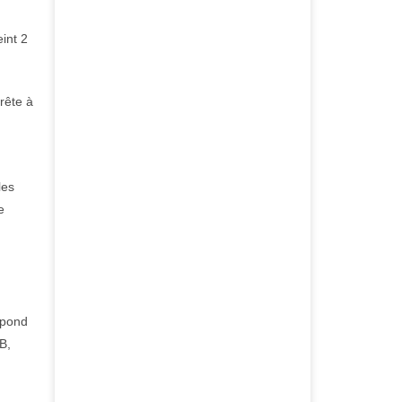
int 2
rête à
les
e
spond
B,