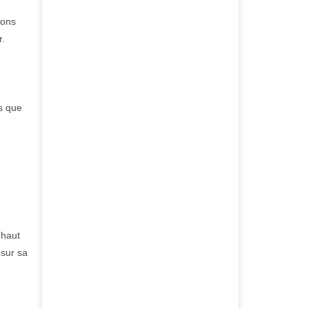
ions
r.
s que
 haut
 sur sa