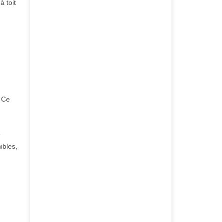
à toit
. Ce
e
ibles,