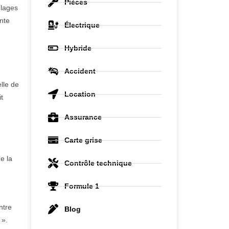
Pièces
glages
nte
Électrique
Hybride
Accident
elle de
Location
t
Assurance
Carte grise
e la
Contrôle technique
Formule 1
ntre
Blog
 ».