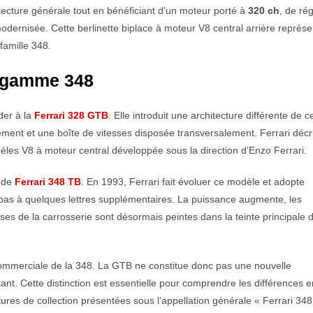
tecture générale tout en bénéficiant d’un moteur porté à
320 ch
, de ré
odernisée. Cette berlinette biplace à moteur V8 central arrière représe
famille 348.
a gamme 348
der à la
Ferrari 328 GTB
. Elle introduit une architecture différente de c
ement et une boîte de vitesses disposée transversalement. Ferrari décri
les V8 à moteur central développée sous la direction d’Enzo Ferrari.
m de
Ferrari 348 TB
. En 1993, Ferrari fait évoluer ce modèle et adopte
 pas à quelques lettres supplémentaires. La puissance augmente, les
ses de la carrosserie sont désormais peintes dans la teinte principale d
re commerciale de la 348. La GTB ne constitue donc pas une nouvelle
ant. Cette distinction est essentielle pour comprendre les différences e
res de collection présentées sous l’appellation générale « Ferrari 348