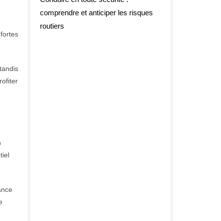
comprendre et anticiper les risques
e
routiers
 fortes
tandis
ofiter
n
tiel
ance
e