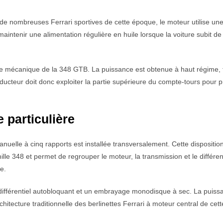
e nombreuses Ferrari sportives de cette époque, le moteur utilise un
 maintenir une alimentation régulière en huile lorsque la voiture subit de
re mécanique de la 348 GTB. La puissance est obtenue à haut régime, 
ducteur doit donc exploiter la partie supérieure du compte-tours pour pr
 particulière
nuelle à cinq rapports est installée transversalement. Cette dispositio
mille 348 et permet de regrouper le moteur, la transmission et le différen
e.
différentiel autobloquant et un embrayage monodisque à sec. La puiss
itecture traditionnelle des berlinettes Ferrari à moteur central de cett