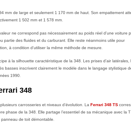
94 mm de large et seulement 1 170 mm de haut. Son empattement atte
ectivement 1 502 mm et 1 578 mm.
valeur ne correspond pas nécessairement au poids réel d’une voiture p
ou partie des fluides et du carburant. Elle reste néanmoins utile pour
on, à condition d’utiliser la même méthode de mesure.
pe à la silhouette caractéristique de la 348. Les prises d’air latérales, 
rès basses inscrivent clairement le modèle dans le langage stylistique d
nnées 1990.
errari 348
usieurs carrosseries et niveaux d’évolution. La
Ferrari 348 TS
corre
ière phase de la 348. Elle partage l’essentiel de sa mécanique avec la T
n panneau de toit démontable.