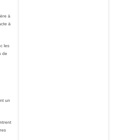
ière à
acte à
c les
s de
ent un
ntrent
res