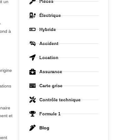
Pièces
it un
Électrique
e
Hybride
pond à
Accident
Location
rigine
Assurance
Carte grise
ations
Contrôle technique
enaire
Formule 1
ment et
Blog
ment