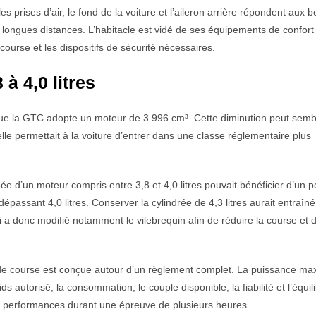
 prises d’air, le fond de la voiture et l’aileron arrière répondent aux b
de longues distances. L’habitacle est vidé de ses équipements de confort
ourse et les dispositifs de sécurité nécessaires.
à 4,0 litres
s que la GTC adopte un moteur de 3 996 cm³. Cette diminution peut semb
le permettait à la voiture d’entrer dans une classe réglementaire plus
ée d’un moteur compris entre 3,8 et 4,0 litres pouvait bénéficier d’un p
épassant 4,0 litres. Conserver la cylindrée de 4,3 litres aurait entraîn
 a donc modifié notamment le vilebrequin afin de réduire la course et 
re de course est conçue autour d’un règlement complet. La puissance ma
 autorisé, la consommation, le couple disponible, la fiabilité et l’équil
es performances durant une épreuve de plusieurs heures.