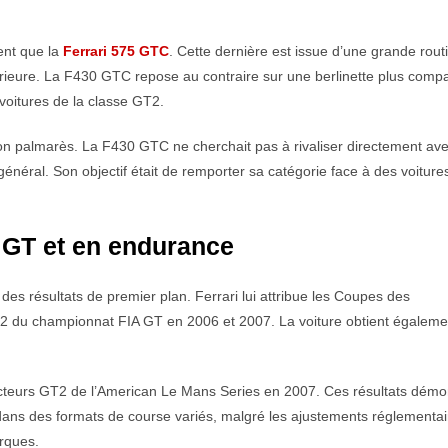
ent que la
Ferrari 575 GTC
. Cette dernière est issue d’une grande rout
rieure. La F430 GTC repose au contraire sur une berlinette plus comp
 voitures de la classe GT2.
on palmarès. La F430 GTC ne cherchait pas à rivaliser directement ave
énéral. Son objectif était de remporter sa catégorie face à des voiture
 GT et en endurance
es résultats de premier plan. Ferrari lui attribue les Coupes des
e GT2 du championnat FIA GT en 2006 et 2007. La voiture obtient égalem
ructeurs GT2 de l’American Le Mans Series en 2007. Ces résultats démo
t dans des formats de course variés, malgré les ajustements réglementai
arques.