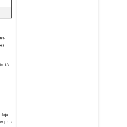
tre
des
de 18
 déjà
on plus