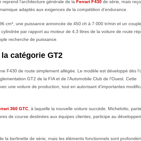
le reprend l’architecture générale de la
Ferrari F430
de série, mais reço
ynamique adaptés aux exigences de la compétition d’endurance.
96 cm³, une puissance annoncée de 450 ch à 7 000 tr/min et un coupl
ylindrée par rapport au moteur de 4,3 litres de la voiture de route ré
imple recherche de puissance.
la catégorie GT2
e F430 de route simplement allégée. Le modèle est développé dès l’o
glementation GT2 de la FIA et de l’Automobile Club de l’Ouest. Cette
avec une voiture de production, tout en autorisant d’importantes modific
rrari 360 GTC
, à laquelle la nouvelle voiture succède. Michelotto, part
tures de course destinées aux équipes clientes, participe au développe
e la berlinette de série, mais les éléments fonctionnels sont profondé