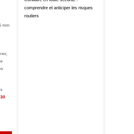
comprendre et anticiper les risques
routiers
8,6 mm
res,
Le
es
es
430