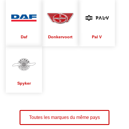
Daf
Donkervoort
Pal V
Spyker
Toutes les marques du même pays