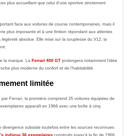
 plus accueillant que celui d’une sportive strictement
mportant face aux voitures de course contemporaines, mais il
ie plus imposante et à une finition répondant aux attentes
 légèreté absolue. Elle mise sur la souplesse du V12, la
ent.
 de la marque. La
Ferrari 400 GT
prolongera notamment l’idée
che plus moderne du confort et de l’habitabilité.
êmement limitée
é par Ferrari, la première comprend 25 voitures équipées de
2 exemplaires apparaît en 1966 avec une boîte à cinq
ne divergence subsiste toutefois entre les sources reconnues.
s indique 36 exemplaires
construits jusqu’à la fin de 1966.