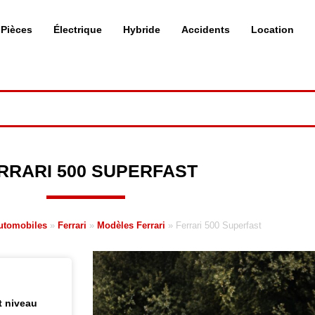
Pièces
Électrique
Hybride
Accidents
Location
RRARI 500 SUPERFAST
utomobiles
»
Ferrari
»
Modèles Ferrari
»
Ferrari 500 Superfast
t niveau