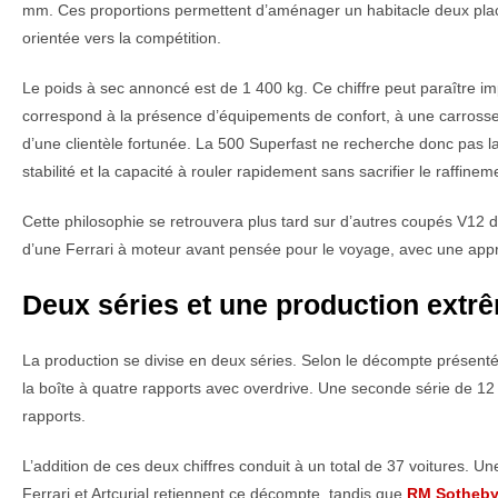
mm. Ces proportions permettent d’aménager un habitacle deux places
orientée vers la compétition.
Le poids à sec annoncé est de 1 400 kg. Ce chiffre peut paraître i
correspond à la présence d’équipements de confort, à une carrosser
d’une clientèle fortunée. La 500 Superfast ne recherche donc pas la
stabilité et la capacité à rouler rapidement sans sacrifier le raffinem
Cette philosophie se retrouvera plus tard sur d’autres coupés V12
d’une Ferrari à moteur avant pensée pour le voyage, avec une appro
Deux séries et une production extr
La production se divise en deux séries. Selon le décompte présent
la boîte à quatre rapports avec overdrive. Une seconde série de 1
rapports.
L’addition de ces deux chiffres conduit à un total de 37 voitures. U
Ferrari et Artcurial retiennent ce décompte, tandis que
RM Sotheby’