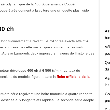
oche aérodynamique de la 400 Superamerica Coupé
poupe étirée donnent à la voiture une silhouette plus fluide
00 ch
Ass
bud
longitudinalement à l’avant. Sa cylindrée exacte atteint
4
Véh
errari présente cette mécanique comme une réalisation
t Aurelio Lampredi, deux ingénieurs majeurs de l’histoire des
pou
Qua
du 
 moteur développe
400 ch à 6 500 tr/min
. Le taux de
imensions du modèle, figurent dans la
fiche officielle de la
Ass
le
emière série reçoivent une boîte manuelle à quatre rapports
Gon
 destinée aux longs trajets rapides. La seconde série adopte
pre
Con