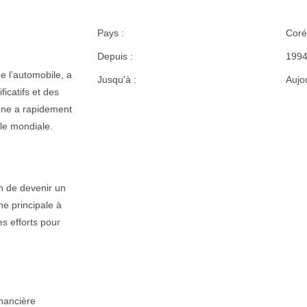
Pays :
Coré
Depuis :
199
 l’automobile, a
Jusqu'à :
Aujo
icatifs et des
nne a rapidement
le mondiale.
on de devenir un
ne principale à
 efforts pour
inancière