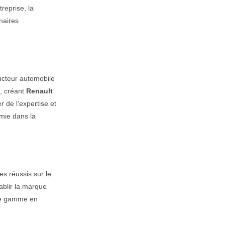
treprise, la
naires
ructeur automobile
s, créant
Renault
r de l’expertise et
mie dans la
s réussis sur le
ablir la marque
de gamme en