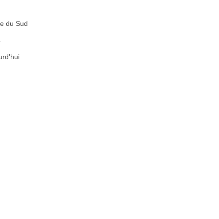
e du Sud
4
urd'hui