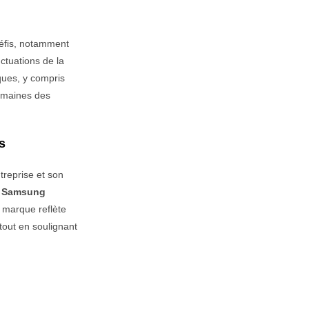
défis, notamment
ctuations de la
ques, y compris
domaines des
s
treprise et son
t Samsung
 marque reflète
 tout en soulignant