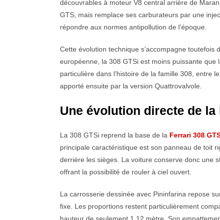
découvrables à moteur V8 central arrière de Maranello
GTS, mais remplace ses carburateurs par une injecti
répondre aux normes antipollution de l’époque.
Cette évolution technique s’accompagne toutefois 
européenne, la 308 GTSi est moins puissante que la
particulière dans l’histoire de la famille 308, entr
apporté ensuite par la version Quattrovalvole.
Une évolution directe de la
La 308 GTSi reprend la base de la
Ferrari 308 GT
principale caractéristique est son panneau de toit 
derrière les sièges. La voiture conserve donc une s
offrant la possibilité de rouler à ciel ouvert.
La carrosserie dessinée avec Pininfarina repose su
fixe. Les proportions restent particulièrement com
hauteur de seulement 1,12 mètre. Son empattement 