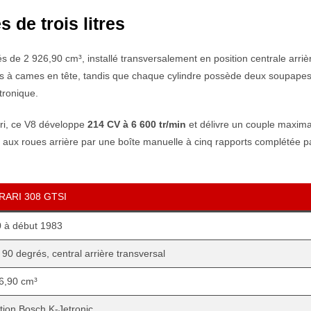
s de trois litres
 de 2 926,90 cm³, installé transversalement en position centrale arriè
s à cames en tête, tandis que chaque cylindre possède deux soupapes
tronique.
ri, ce V8 développe
214 CV à 6 600 tr/min
et délivre un couple maxima
e aux roues arrière par une boîte manuelle à cinq rapports complétée p
RARI 308 GTSI
 à début 1983
 90 degrés, central arrière transversal
6,90 cm³
ction Bosch K-Jetronic