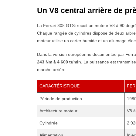
Un V8 central arrière de prè
La Ferrari 308 GTSi reçoit un moteur V8 à 90 degrés
Chaque rangée de cylindres dispose de deux arbre
moteur utilise un carter humide et un allumage élec
Dans la version européenne documentée par Ferra
243 Nm à 4 600 tr/min
. La puissance est transmis
marche arrière.
CARACTÉRISTIQUE
FER
Période de production
1980
Architecture moteur
V8 à
Cylindrée
2 92
Alimentation
Inje