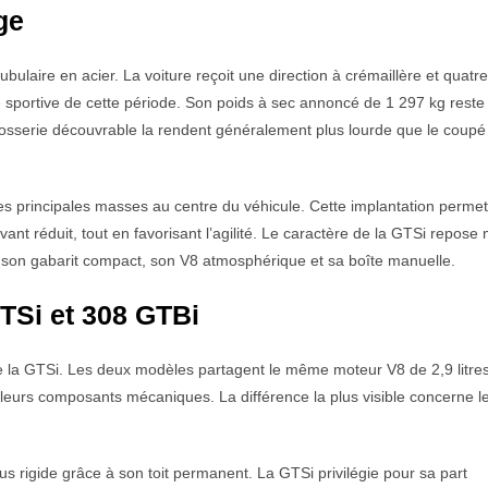
ge
bulaire en acier. La voiture reçoit une direction à crémaillère et quatre
e sportive de cette période. Son poids à sec annoncé de 1 297 kg reste
rosserie découvrable la rendent généralement plus lourde que le coupé
es principales masses au centre du véhicule. Cette implantation perme
ant réduit, tout en favorisant l’agilité. Le caractère de la GTSi repose
e son gabarit compact, son V8 atmosphérique et sa boîte manuelle.
GTSi et 308 GTBi
e la GTSi. Les deux modèles partagent le même moteur V8 de 2,9 litres
e leurs composants mécaniques. La différence la plus visible concerne l
us rigide grâce à son toit permanent. La GTSi privilégie pour sa part