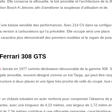
. Elle conserve la silhouette, le toit amovible et l’architecture de la 
on Bosch K-Jetronic afin d’améliorer la souplesse d’utilisation et de
d’une baisse sensible des performances. Avec 214 CV dans sa configur
 version à carburateurs qui l’a précédée. Elle occupe ainsi une place
e le caractère plus démonstratif des premiers modèles et le regain de pui
 Ferrari 308 GTS
S
, lancée en 1977 comme déclinaison découvrable de la gamme 308. 
rigide amovible, souvent désigné comme un toit Targa, qui peut être ran
tructure à deux places et une ligne très proche de celle du coupé, tout
r un châssis tubulaire en acier renforcé pour compenser l’absence de p
pactes, avec une longueur de 4,23 mètres, une largeur de 1,72 mètre e
de 2,34 mètres contribue à une silhouette ramassée, caractéristique