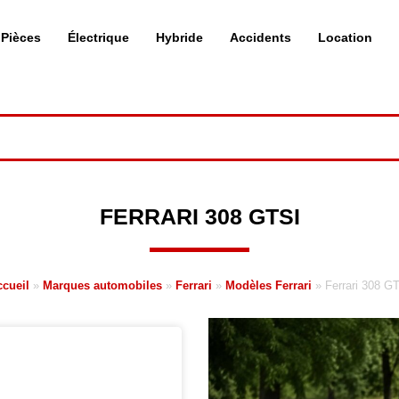
Pièces
Électrique
Hybride
Accidents
Location
FERRARI 308 GTSI
ccueil
»
Marques automobiles
»
Ferrari
»
Modèles Ferrari
»
Ferrari 308 G