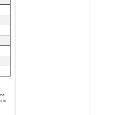
eur
e et