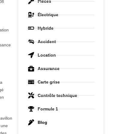
Pièces
308
Électrique
Hybride
ation
Accident
ssance
Location
Assurance
Carte grise
Sa
gé
Contrôle technique
 en
Formule 1
avillon
Blog
t une
 des