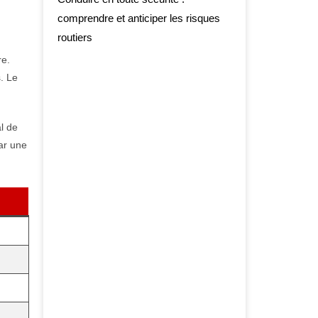
comprendre et anticiper les risques
routiers
re.
. Le
l de
ar une