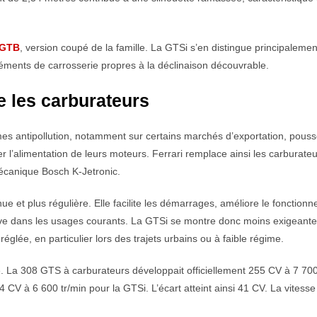
 GTB
, version coupé de la famille. La GTSi s’en distingue principalemen
éléments de carrosserie propres à la déclinaison découvrable.
 les carburateurs
es antipollution, notamment sur certains marchés d’exportation, pouss
r l’alimentation de leurs moteurs. Ferrari remplace ainsi les carburate
écanique Bosch K-Jetronic.
nue et plus régulière. Elle facilite les démarrages, améliore le fonction
sive dans les usages courants. La GTSi se montre donc moins exigeante
églée, en particulier lors des trajets urbains ou à faible régime.
e. La 308 GTS à carburateurs développait officiellement 255 CV à 7 70
 CV à 6 600 tr/min pour la GTSi. L’écart atteint ainsi 41 CV. La vitesse