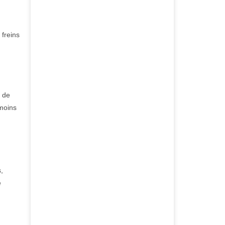
 freins
t de
 moins
,
e