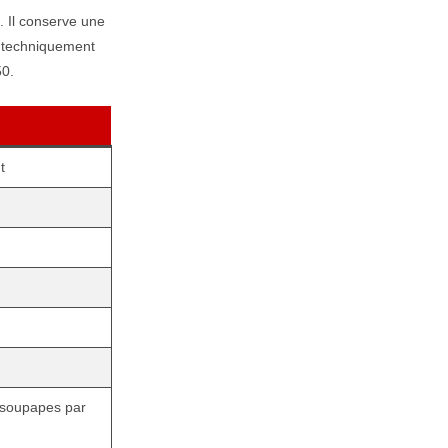
. Il conserve une
s techniquement
50.
t
 soupapes par