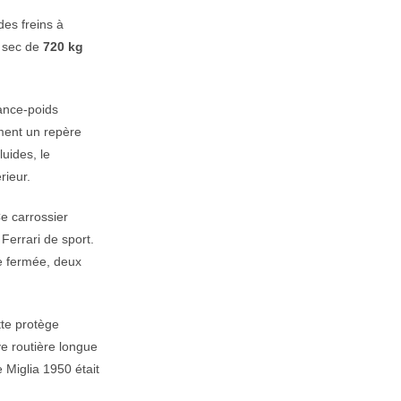
des freins à
à sec de
720 kg
sance-poids
ement un repère
luides, le
rieur.
e carrossier
 Ferrari de sport.
te fermée, deux
tte protège
ve routière longue
e Miglia 1950 était