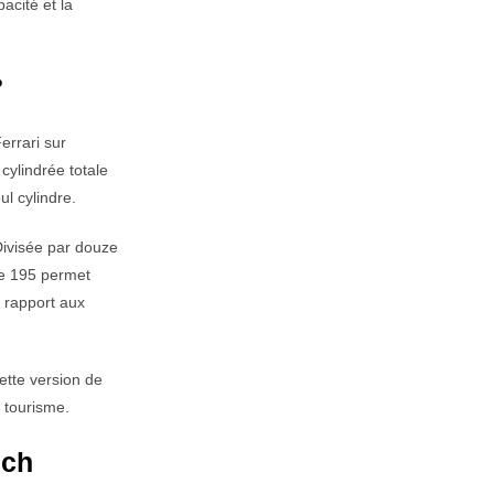
acité et la
?
errari sur
cylindrée totale
ul cylindre.
Divisée par douze
re 195 permet
r rapport aux
ette version de
 tourisme.
 ch