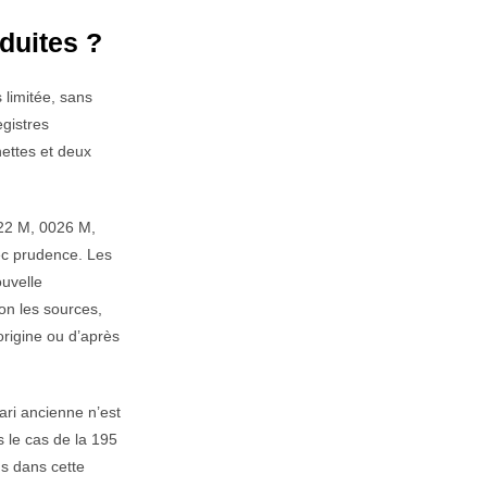
duites ?
 limitée, sans
egistres
nettes et deux
022 M, 0026 M,
vec prudence. Les
ouvelle
on les sources,
origine ou d’après
ari ancienne n’est
 le cas de la 195
us dans cette